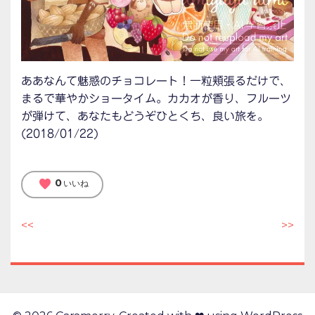
ああなんて魅惑のチョコレート！一粒頬張るだけで、
まるで華やかショータイム。カカオが香り、フルーツ
が弾けて、あなたもどうぞひとくち、良い旅を。
(2018/01/22)
favorite
0
いいね
<<
>>